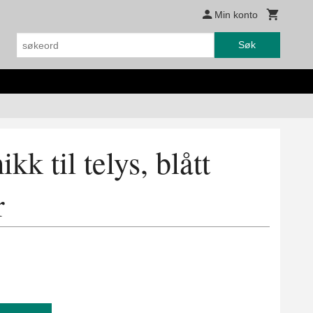
Min konto
Søk
kk til telys, blått
r