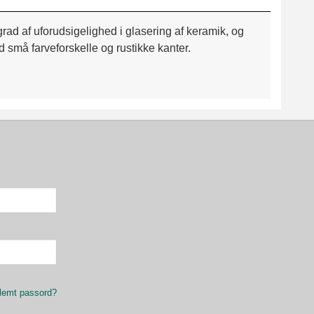
ad af uforudsigelighed i glasering af keramik, og
d små farveforskelle og rustikke kanter.
lemt passord?