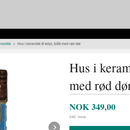
eramikk
Hus i keramikk til telys, blått med rød dør
Hus i kerami
med rød dø
NOK
349,00
inkl. mva.
Next