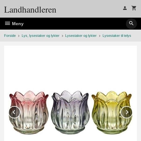
Gå
Landhandleren
til
innholdet
Meny
Forside
Lys, lysestaker og lykter
Lysestaker og lykter
Lysestaker til telys
Prev
Ne