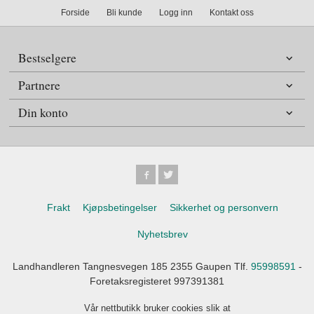
Forside
Bli kunde
Logg inn
Kontakt oss
Bestselgere
Partnere
Din konto
Frakt
Kjøpsbetingelser
Sikkerhet og personvern
Nyhetsbrev
Landhandleren Tangnesvegen 185 2355 Gaupen Tlf.
95998591
-
Foretaksregisteret 997391381
Vår nettbutikk bruker cookies slik at