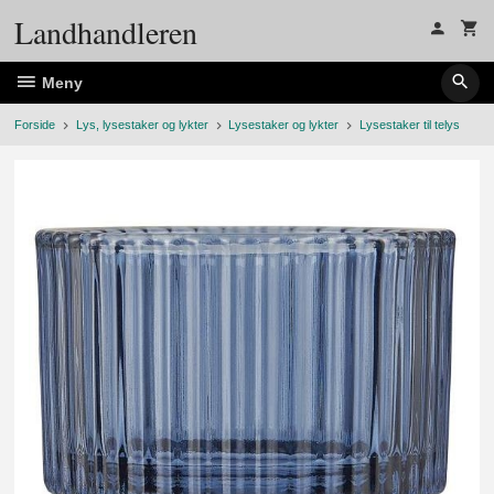
Gå
Landhandleren
til
innholdet
Meny
Forside
Lys, lysestaker og lykter
Lysestaker og lykter
Lysestaker til telys