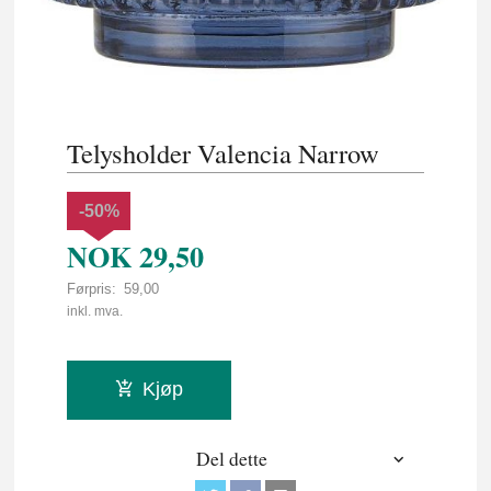
Telysholder Valencia Narrow
-50%
NOK
29,50
Førpris:
59,00
Rabatt
inkl. mva.
Kjøp
Del dette