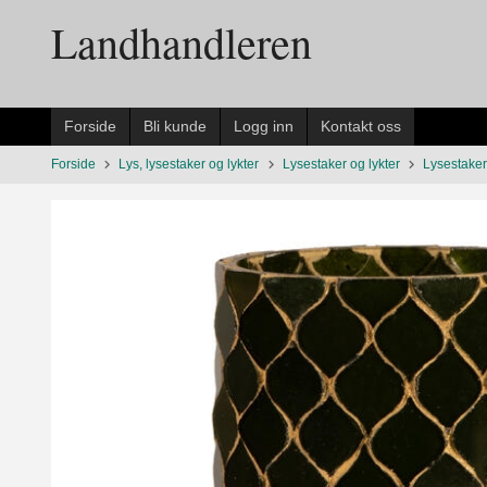
Gå
Landhandleren
til
innholdet
Forside
Bli kunde
Logg inn
Kontakt oss
Forside
Lys, lysestaker og lykter
Lysestaker og lykter
Lysestaker 