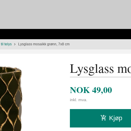
til telys
Lysglass mosaikk grønn, 7x8 cm
Lysglass m
NOK
49,00
inkl. mva.
Kjøp