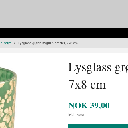
til telys
Lysglass grønn m/gullblomster, 7x8 cm
Lysglass gr
7x8 cm
NOK
39,00
inkl. mva.