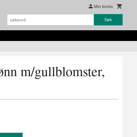
Min konto
Søk
ønn m/gullblomster,