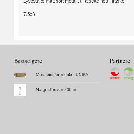
Lysestake matt sort metall, til å sette ned i flaske
7,5x8
Bestselgere
Partnere
Mursteinsform enkel UNIKA
Norgesflasken 330 ml