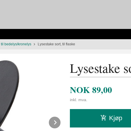
 til bedelys/kronelys
Lysestake sort, til flaske
Lysestake so
NOK
89,00
inkl. mva.
Kjøp
Next