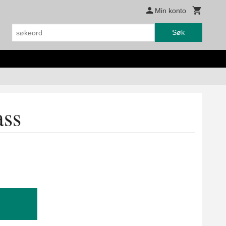
Min konto
Søk
ass