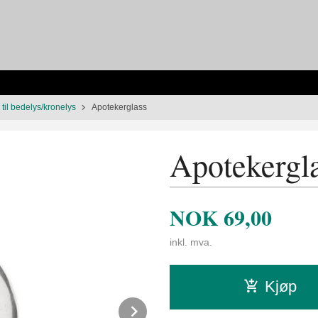
 til bedelys/kronelys
Apotekerglass
Apotekergl
NOK
69,00
inkl. mva.
Kjøp
Next