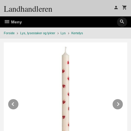
Gå
Landhandleren
til
innholdet
Meny
Forside
Lys, lysestaker og lykter
Lys
Kertelys
Prev
Ne