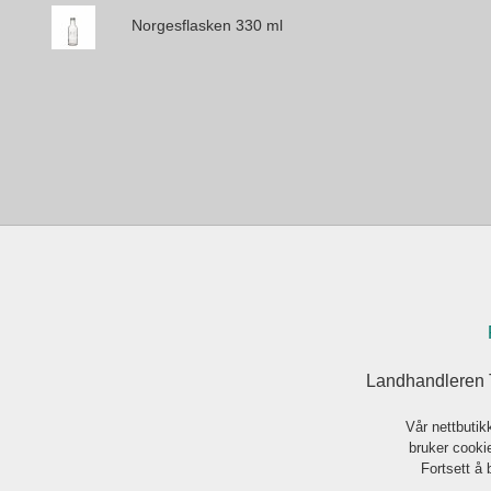
Norgesflasken 330 ml
Landhandleren 
Vår nettbutik
bruker cookie
Fortsett å