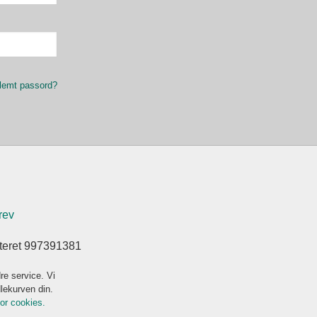
lemt passord?
rev
steret 997391381
re service. Vi
dlekurven din.
for cookies.