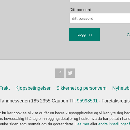
Ditt passord
G
Frakt
Kjøpsbetingelser
Sikkerhet og personvern
Nyhetsb
Tangnesvegen 185 2355 Gaupen Tlf.
95998591
- Foretaksregi
k bruker cookies slik at du får en bedre kjøpsopplevelse og vi kan yte deg bed
s hovedsaklig til å lagre innloggingsdetaljer og huske hva du har puttet i han
 bruke siden som normalt om du godtar dette.
Les mer
eller
endre innstillinger 