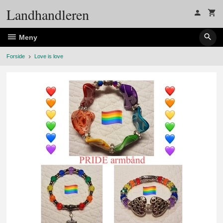
Gå
Landhandleren
til
innholdet
Meny
Forside
Love is love