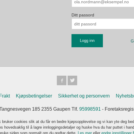
Ditt passord
G
Frakt
Kjøpsbetingelser
Sikkerhet og personvern
Nyhetsb
Tangnesvegen 185 2355 Gaupen Tlf.
95998591
- Foretaksregi
k bruker cookies slik at du får en bedre kjøpsopplevelse og vi kan yte deg bed
s hovedsaklig til å lagre innloggingsdetaljer og huske hva du har puttet i han
 bruke siden som normalt om du godtar dette.
Les mer
eller
endre innstillinger 