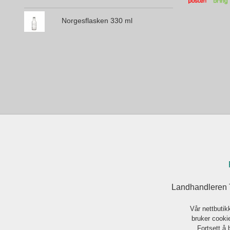
Norgesflasken 330 ml
Landhandleren 
Vår nettbutik
bruker cookie
Fortsett å