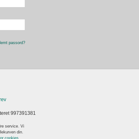
lemt passord?
rev
steret 997391381
re service. Vi
dlekurven din.
for cookies.