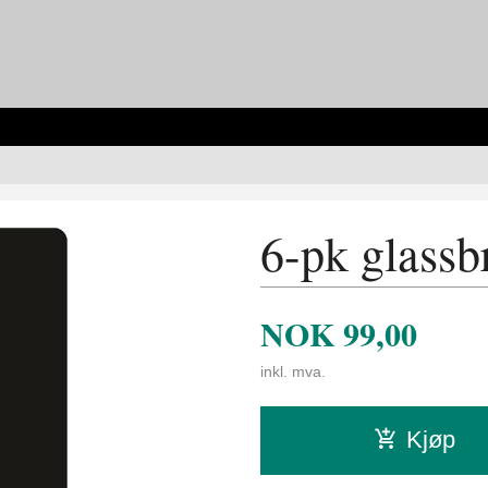
6-pk glassbr
NOK
99,00
inkl. mva.
Kjøp