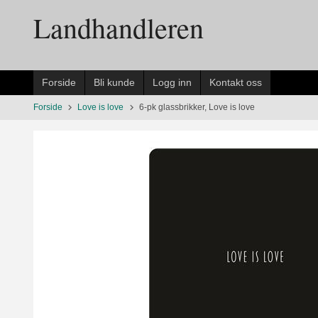
Gå
Landhandleren
til
innholdet
Forside
Bli kunde
Logg inn
Kontakt oss
Forside
Love is love
6-pk glassbrikker, Love is love