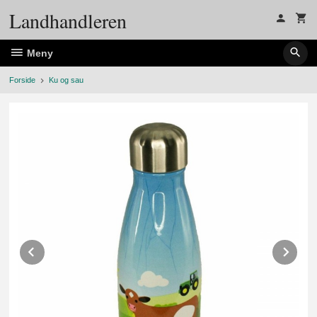
Gå
Landhandleren
til
innholdet
Meny
Forside
Ku og sau
Prev
Ne