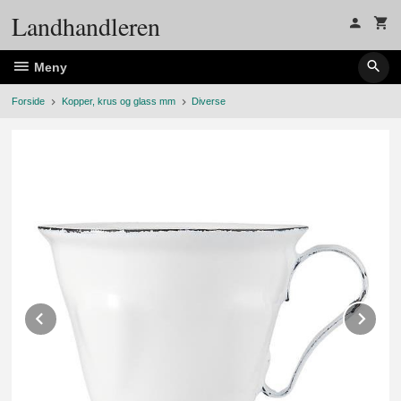
Gå
Landhandleren
til
innholdet
Meny
Forside
Kopper, krus og glass mm
Diverse
Prev
Ne