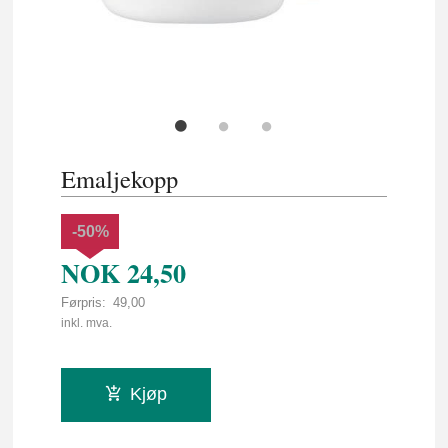
Emaljekopp
-50%
NOK
24,50
Førpris:
49,00
Rabatt
inkl. mva.
Kjøp