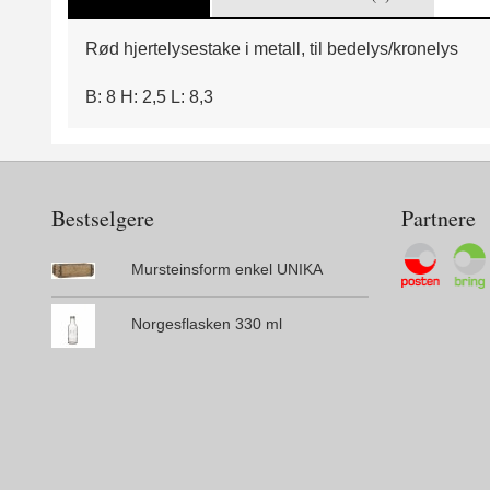
Rød hjertelysestake i metall, til bedelys/kronelys
B: 8 H: 2,5 L: 8,3
Bestselgere
Partnere
Mursteinsform enkel UNIKA
Norgesflasken 330 ml