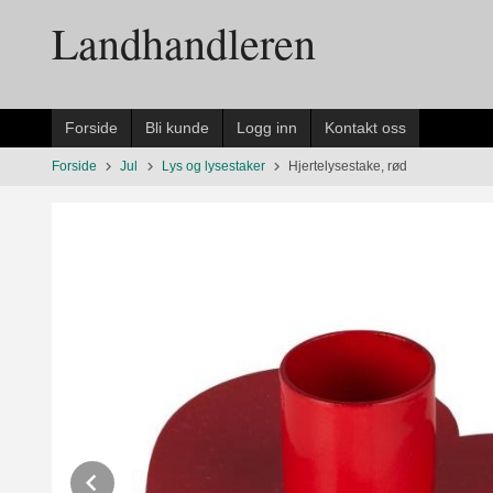
Gå
Landhandleren
til
innholdet
Forside
Bli kunde
Logg inn
Kontakt oss
Forside
Jul
Lys og lysestaker
Hjertelysestake, rød
Prev