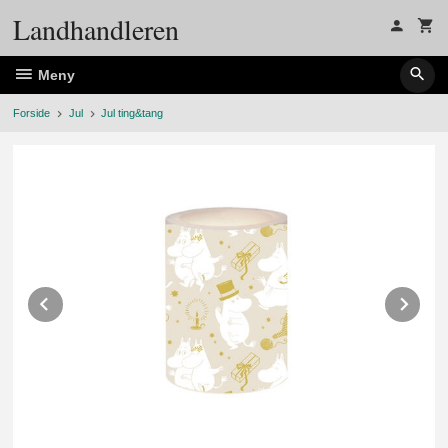
Gå
Landhandleren
til
innholdet
Meny
Forside
Jul
Jul ting&tang
Prev
Ne