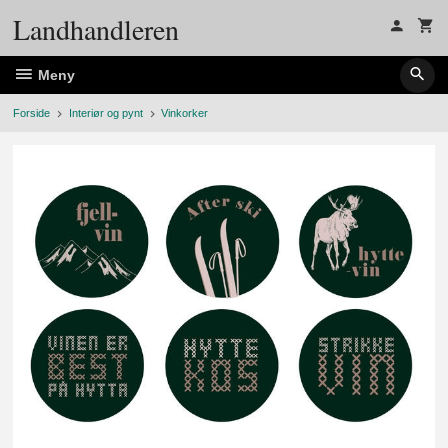
Gå
Landhandleren
til
innholdet
Meny
Forside
Interiør og pynt
Vinkorker