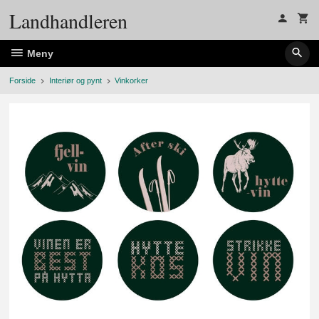
Gå
Landhandleren
til
innholdet
Meny
Forside
Interiør og pynt
Vinkorker