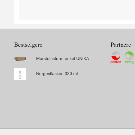
Bestselgere
Partnere
Mursteinsform enkel UNIKA
Norgesflasken 330 ml