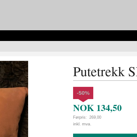
Putetrekk S
-50%
NOK
134,50
Førpris:
269,00
Rabatt
inkl. mva.