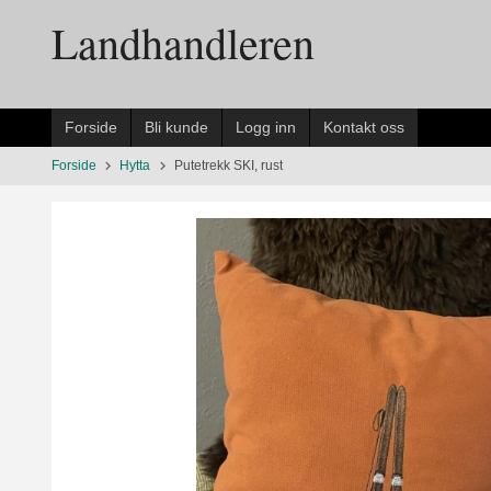
Gå
Landhandleren
til
innholdet
Forside
Bli kunde
Logg inn
Kontakt oss
Forside
Hytta
Putetrekk SKI, rust