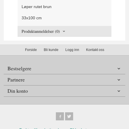
Løper rutet brun
33x100 cm
Produktanmeldelser (0)
Forside
Bli kunde
Logg inn
Kontakt oss
Bestselgere
Partnere
Din konto