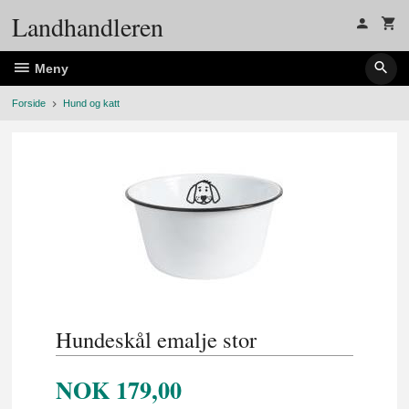
Gå
Landhandleren
til
innholdet
Meny
Forside
Hund og katt
Hundeskål emalje stor
NOK
179,00