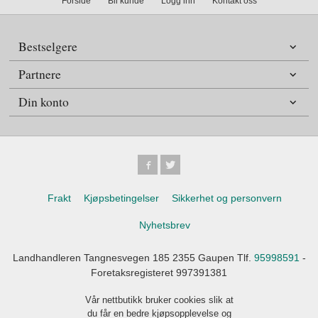
Forside
Bli kunde
Logg inn
Kontakt oss
Bestselgere
Partnere
Din konto
Frakt
Kjøpsbetingelser
Sikkerhet og personvern
Nyhetsbrev
Landhandleren Tangnesvegen 185 2355 Gaupen Tlf.
95998591
-
Foretaksregisteret 997391381
Vår nettbutikk bruker cookies slik at
du får en bedre kjøpsopplevelse og