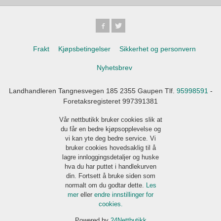
Frakt
Kjøpsbetingelser
Sikkerhet og personvern
Nyhetsbrev
Landhandleren Tangnesvegen 185 2355 Gaupen Tlf.
95998591
-
Foretaksregisteret 997391381
Vår nettbutikk bruker cookies slik at
du får en bedre kjøpsopplevelse og
vi kan yte deg bedre service. Vi
bruker cookies hovedsaklig til å
lagre innloggingsdetaljer og huske
hva du har puttet i handlekurven
din. Fortsett å bruke siden som
normalt om du godtar dette.
Les
mer
eller
endre innstillinger for
cookies.
Powered by
24Nettbutikk