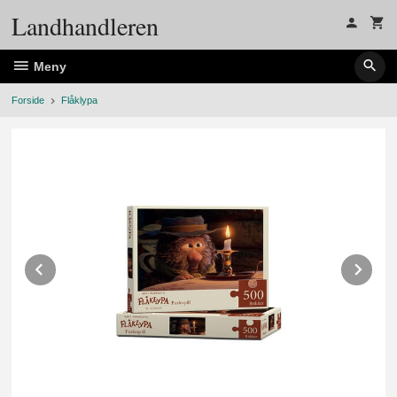
Gå
Landhandleren
til
innholdet
Meny
Forside
Flåklypa
Prev
Ne