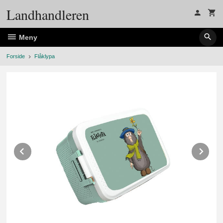
Gå
Landhandleren
til
innholdet
Meny
Forside
Flåklypa
Prev
Ne