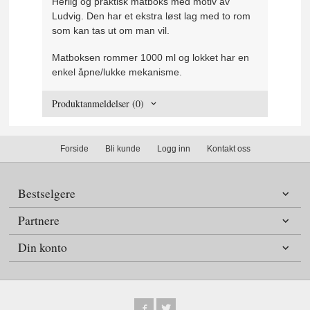
Herlig og praktisk matboks med motiv av
Ludvig. Den har et ekstra løst lag med to rom
som kan tas ut om man vil.
Matboksen rommer 1000 ml og lokket har en
enkel åpne/lukke mekanisme.
Produktanmeldelser (0)
Forside
Bli kunde
Logg inn
Kontakt oss
Bestselgere
Partnere
Din konto