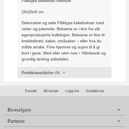
Flåklypa kakeboks medium
20x20x9 cm
Dekorative og søte Flåklypa kakebokser med
vinter og julemotiv. Boksene er i tinn fra vår
egenproduserte kolleksjon. Boksene er fine til
knekkebrød, kaker, småsaker – eller hva du
måtte ønske. Fine hjemme og supre til å gi
bort i gave. Med eller uten noe i. Håndvask og
grundig tørking anbefales.
Produktanmeldelser (0)
Forside
Bli kunde
Logg inn
Kontakt oss
Bestselgere
Partnere