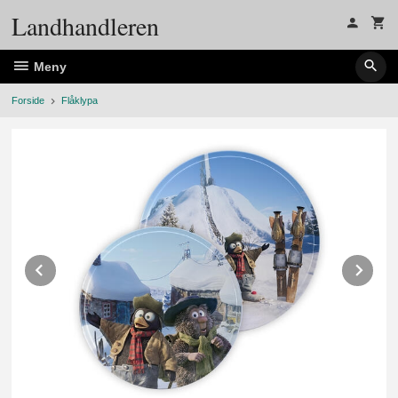
Gå
Landhandleren
til
innholdet
Meny
Forside
Flåklypa
Prev
Ne