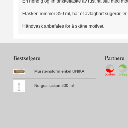
En hendig og fin drikkeflaske av rustfritt stål med m
Flasken rommer 350 ml, har et avtagbart sugerør, er 
Håndvask anbefales for å skåne motivet.
Bestselgere
Partnere
Mursteinsform enkel UNIKA
Norgesflasken 330 ml