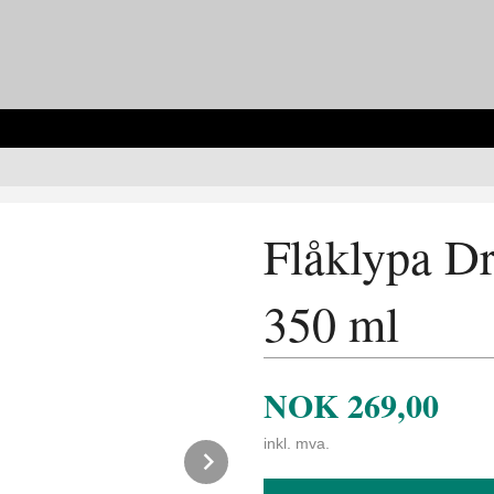
Flåklypa Dr
350 ml
NOK
269,00
inkl. mva.
Next