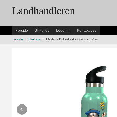
Gå
Landhandleren
til
innholdet
Forside
Bli kunde
Logg inn
Kontakt oss
Forside
Flåklypa
Flåklypa Drikkeflaske Grønn - 350 ml
Prev