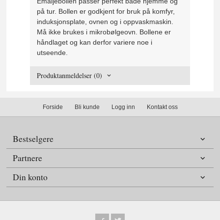
Emaljebollen passer perfekt både hjemme og
på tur. Bollen er godkjent for bruk på komfyr,
induksjonsplate, ovnen og i oppvaskmaskin.
Må ikke brukes i mikrobølgeovn. Bollene er
håndlaget og kan derfor variere noe i
utseende.
Produktanmeldelser (0)
Forside
Bli kunde
Logg inn
Kontakt oss
Bestselgere
Partnere
Din konto