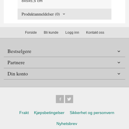
8x5x5,5 cm
Produktanmeldelser (0)
Forside
Bli kunde
Logg inn
Kontakt oss
Bestselgere
Partnere
Din konto
Frakt
Kjøpsbetingelser
Sikkerhet og personvern
Nyhetsbrev