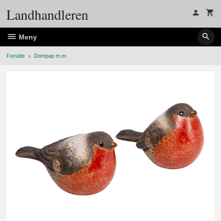
Gå
Landhandleren
til
innholdet
Meny
Forside
Dompap m.m.