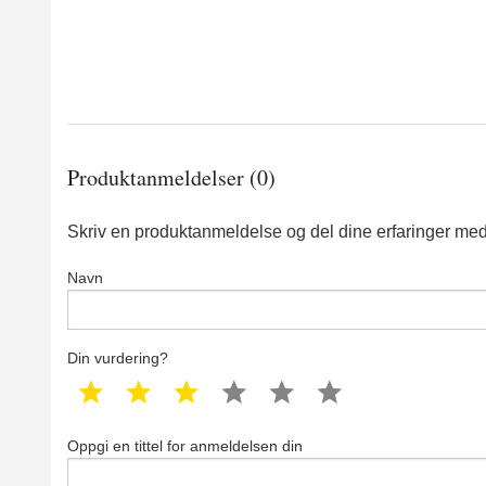
Produktanmeldelser (0)
Skriv en produktanmeldelse og del dine erfaringer med
Navn
Din vurdering?
1 star
2 star
3 star
4 star
5 star
6 star
Oppgi en tittel for anmeldelsen din