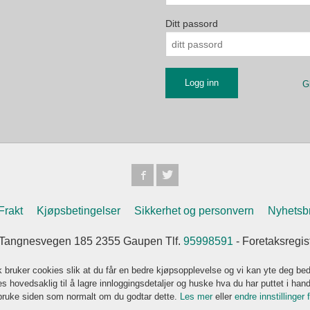
Ditt passord
G
Frakt
Kjøpsbetingelser
Sikkerhet og personvern
Nyhetsb
Tangnesvegen 185 2355 Gaupen Tlf.
95998591
- Foretaksregi
k bruker cookies slik at du får en bedre kjøpsopplevelse og vi kan yte deg bed
s hovedsaklig til å lagre innloggingsdetaljer og huske hva du har puttet i han
 bruke siden som normalt om du godtar dette.
Les mer
eller
endre innstillinger 