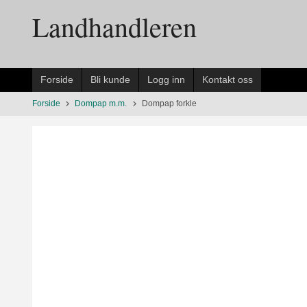
Gå
Landhandleren
til
innholdet
Forside
Bli kunde
Logg inn
Kontakt oss
Forside
Dompap m.m.
Dompap forkle