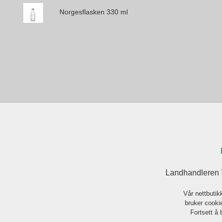
Norgesflasken 330 ml
Landhandleren 
Vår nettbutik
bruker cookie
Fortsett å