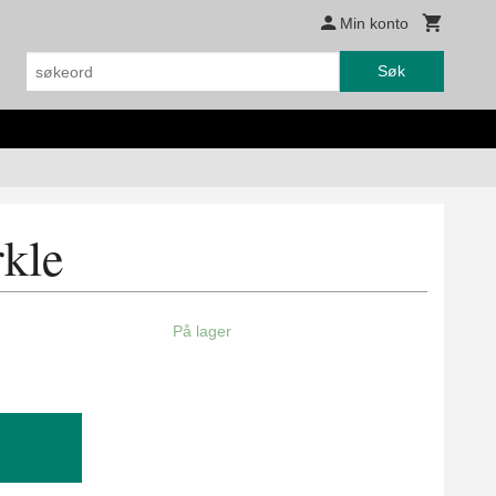
Min konto
Søk
kle
På lager