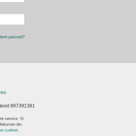
lemt passord?
rev
steret 997391381
re service. Vi
dlekurven din.
for cookies.